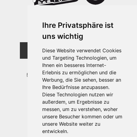
Ihre Privatsphäre ist
uns wichtig
MOTORRADVERLEIH
Diese Website verwendet Cookies
SÜDTIROL
und Targeting Technologien, um
+39 347 250 8294
Ihnen ein besseres Internet-
Erlebnis zu ermöglichen und die
info@motorradverleih-suedtirol.it
Werbung, die Sie sehen, besser an
Ihre Bedürfnisse anzupassen.
Diese Technologien nutzen wir
Lage & Anfahrt
außerdem, um Ergebnisse zu
Motorrad ausleihen
messen, um zu verstehen, woher
Vertrag
unsere Besucher kommen oder um
unsere Website weiter zu
entwickeln.