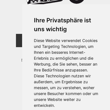
Ihre Privatsphäre ist
uns wichtig
MOTORRADVERLEIH
Diese Website verwendet Cookies
SÜDTIROL
und Targeting Technologien, um
+39 347 250 8294
Ihnen ein besseres Internet-
Erlebnis zu ermöglichen und die
info@motorradverleih-suedtirol.it
Werbung, die Sie sehen, besser an
Ihre Bedürfnisse anzupassen.
Diese Technologien nutzen wir
Lage & Anfahrt
außerdem, um Ergebnisse zu
Motorrad ausleihen
messen, um zu verstehen, woher
Vertrag
unsere Besucher kommen oder um
unsere Website weiter zu
entwickeln.